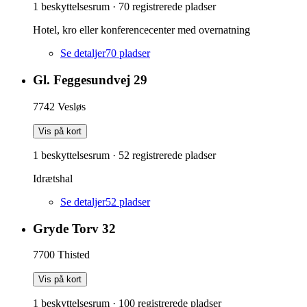
1 beskyttelsesrum
·
70
registrerede pladser
Hotel, kro eller konferencecenter med overnatning
Se detaljer
70
pladser
Gl. Feggesundvej 29
7742
Vesløs
Vis på kort
1 beskyttelsesrum
·
52
registrerede pladser
Idrætshal
Se detaljer
52
pladser
Gryde Torv 32
7700
Thisted
Vis på kort
1 beskyttelsesrum
·
100
registrerede pladser