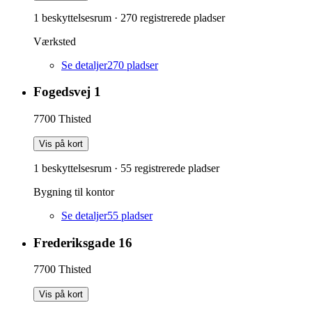
1 beskyttelsesrum
·
270
registrerede pladser
Værksted
Se detaljer
270
pladser
Fogedsvej 1
7700
Thisted
Vis på kort
1 beskyttelsesrum
·
55
registrerede pladser
Bygning til kontor
Se detaljer
55
pladser
Frederiksgade 16
7700
Thisted
Vis på kort