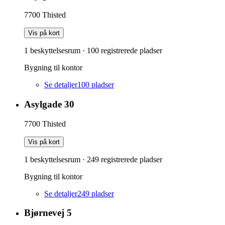
7700
Thisted
Vis på kort
1 beskyttelsesrum
·
100
registrerede pladser
Bygning til kontor
Se detaljer
100
pladser
Asylgade 30
7700
Thisted
Vis på kort
1 beskyttelsesrum
·
249
registrerede pladser
Bygning til kontor
Se detaljer
249
pladser
Bjørnevej 5