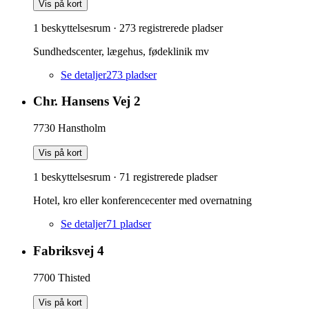
Vis på kort
1 beskyttelsesrum
·
273
registrerede pladser
Sundhedscenter, lægehus, fødeklinik mv
Se detaljer
273
pladser
Chr. Hansens Vej 2
7730
Hanstholm
Vis på kort
1 beskyttelsesrum
·
71
registrerede pladser
Hotel, kro eller konferencecenter med overnatning
Se detaljer
71
pladser
Fabriksvej 4
7700
Thisted
Vis på kort