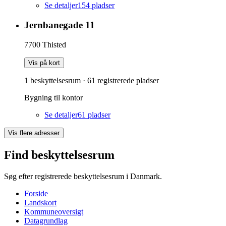
Se detaljer
154
pladser
Jernbanegade 11
7700
Thisted
Vis på kort
1 beskyttelsesrum
·
61
registrerede pladser
Bygning til kontor
Se detaljer
61
pladser
Vis flere adresser
Find beskyttelsesrum
Søg efter registrerede beskyttelsesrum i Danmark.
Forside
Landskort
Kommuneoversigt
Datagrundlag