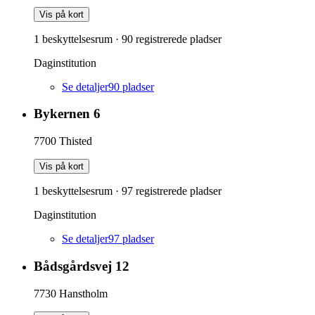
Vis på kort
1 beskyttelsesrum
·
90
registrerede pladser
Daginstitution
Se detaljer
90
pladser
Bykernen 6
7700
Thisted
Vis på kort
1 beskyttelsesrum
·
97
registrerede pladser
Daginstitution
Se detaljer
97
pladser
Bådsgårdsvej 12
7730
Hanstholm