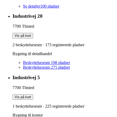
Se detaljer
100
pladser
Industrivej 20
7700
Thisted
Vis på kort
2 beskyttelsesrum
·
173
registrerede pladser
Bygning til detailhandel
Beskyttelsesrum 1
98
pladser
Beskyttelsesrum 2
75
pladser
Industrivej 5
7700
Thisted
Vis på kort
1 beskyttelsesrum
·
225
registrerede pladser
Bygning til kontor