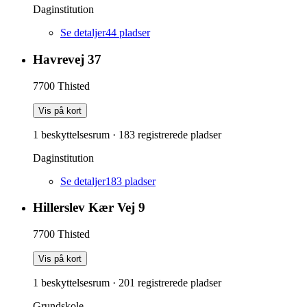
Daginstitution
Se detaljer
44
pladser
Havrevej 37
7700
Thisted
Vis på kort
1 beskyttelsesrum
·
183
registrerede pladser
Daginstitution
Se detaljer
183
pladser
Hillerslev Kær Vej 9
7700
Thisted
Vis på kort
1 beskyttelsesrum
·
201
registrerede pladser
Grundskole