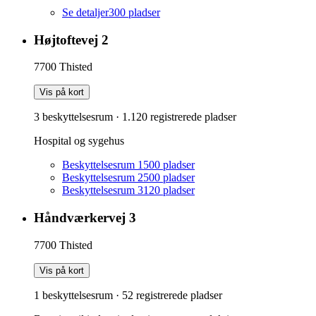
Se detaljer
300
pladser
Højtoftevej 2
7700
Thisted
Vis på kort
3 beskyttelsesrum
·
1.120
registrerede pladser
Hospital og sygehus
Beskyttelsesrum 1
500
pladser
Beskyttelsesrum 2
500
pladser
Beskyttelsesrum 3
120
pladser
Håndværkervej 3
7700
Thisted
Vis på kort
1 beskyttelsesrum
·
52
registrerede pladser