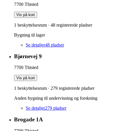
7700
Thisted
Vis på kort
1 beskyttelsesrum
·
48
registrerede pladser
Bygning til lager
Se detaljer
48
pladser
Bjørnevej 9
7700
Thisted
Vis på kort
1 beskyttelsesrum
·
279
registrerede pladser
Anden bygning til undervisning og forskning
Se detaljer
279
pladser
Brogade 1A
7700
Thisted