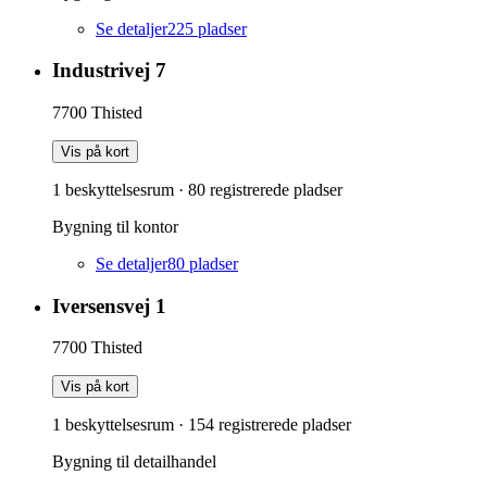
Se detaljer
225
pladser
Industrivej 7
7700
Thisted
Vis på kort
1 beskyttelsesrum
·
80
registrerede pladser
Bygning til kontor
Se detaljer
80
pladser
Iversensvej 1
7700
Thisted
Vis på kort
1 beskyttelsesrum
·
154
registrerede pladser
Bygning til detailhandel