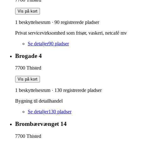
Vis på kort
1 beskyttelsesrum
·
90
registrerede pladser
Privat servicevirksomhed som frisør, vaskeri, netcafé mv
Se detaljer
90
pladser
Brogade 4
7700
Thisted
Vis på kort
1 beskyttelsesrum
·
130
registrerede pladser
Bygning til detailhandel
Se detaljer
130
pladser
Brombærvænget 14
7700
Thisted