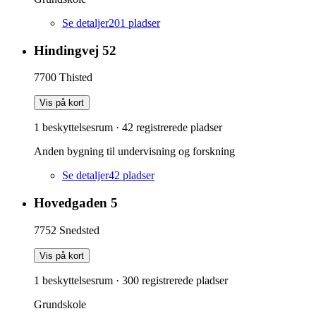
Se detaljer
201
pladser
Hindingvej 52
7700
Thisted
Vis på kort
1 beskyttelsesrum
·
42
registrerede pladser
Anden bygning til undervisning og forskning
Se detaljer
42
pladser
Hovedgaden 5
7752
Snedsted
Vis på kort
1 beskyttelsesrum
·
300
registrerede pladser
Grundskole