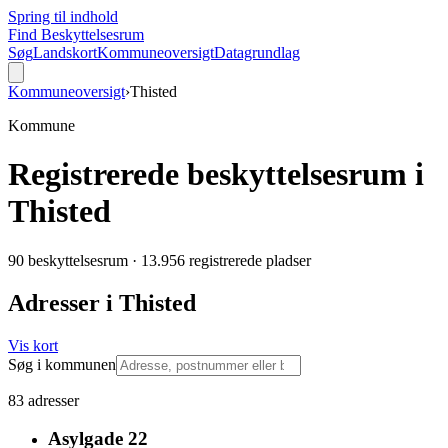
Spring til indhold
Find Beskyttelsesrum
Søg
Landskort
Kommuneoversigt
Datagrundlag
Kommuneoversigt
›
Thisted
Kommune
Registrerede beskyttelsesrum i
Thisted
90 beskyttelsesrum
·
13.956 registrerede pladser
Adresser i
Thisted
Vis kort
Søg i kommunen
83
adresser
Asylgade 22