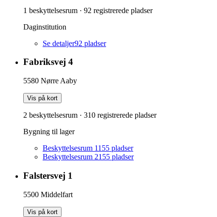
1 beskyttelsesrum
·
92
registrerede pladser
Daginstitution
Se detaljer
92
pladser
Fabriksvej 4
5580
Nørre Aaby
Vis på kort
2 beskyttelsesrum
·
310
registrerede pladser
Bygning til lager
Beskyttelsesrum 1
155
pladser
Beskyttelsesrum 2
155
pladser
Falstersvej 1
5500
Middelfart
Vis på kort