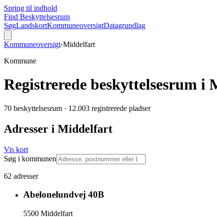
Spring til indhold
Find Beskyttelsesrum
Søg
Landskort
Kommuneoversigt
Datagrundlag
Kommuneoversigt
›
Middelfart
Kommune
Registrerede beskyttelsesrum i
M
70 beskyttelsesrum
·
12.003 registrerede pladser
Adresser i
Middelfart
Vis kort
Søg i kommunen
62
adresser
Abelonelundvej 40B
5500
Middelfart