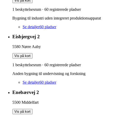
Vis på kort
1 beskyttelsesrum
·
60
registrerede pladser
Bygning til industri uden integreret produktionsapparat
Se detaljer
60
pladser
Eisbjergvej 2
5580
Nørre Aaby
Vis på kort
1 beskyttelsesrum
·
60
registrerede pladser
Anden bygning til undervisning og forskning
Se detaljer
60
pladser
Enebærvej 2
5500
Middelfart
Vis på kort