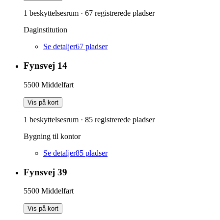
1 beskyttelsesrum
·
67
registrerede pladser
Daginstitution
Se detaljer
67
pladser
Fynsvej 14
5500
Middelfart
Vis på kort
1 beskyttelsesrum
·
85
registrerede pladser
Bygning til kontor
Se detaljer
85
pladser
Fynsvej 39
5500
Middelfart
Vis på kort