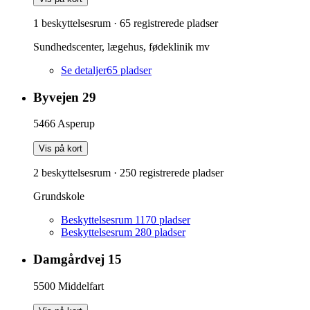
1 beskyttelsesrum
·
65
registrerede pladser
Sundhedscenter, lægehus, fødeklinik mv
Se detaljer
65
pladser
Byvejen 29
5466
Asperup
Vis på kort
2 beskyttelsesrum
·
250
registrerede pladser
Grundskole
Beskyttelsesrum 1
170
pladser
Beskyttelsesrum 2
80
pladser
Damgårdvej 15
5500
Middelfart