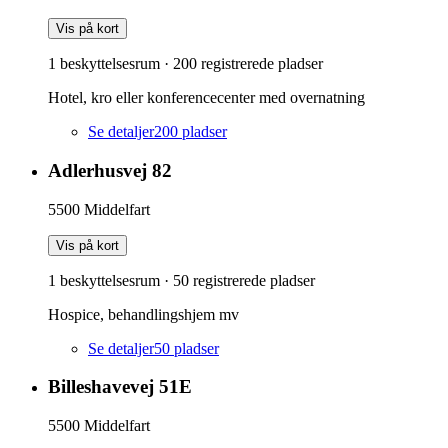
Vis på kort
1 beskyttelsesrum
·
200
registrerede pladser
Hotel, kro eller konferencecenter med overnatning
Se detaljer
200
pladser
Adlerhusvej 82
5500
Middelfart
Vis på kort
1 beskyttelsesrum
·
50
registrerede pladser
Hospice, behandlingshjem mv
Se detaljer
50
pladser
Billeshavevej 51E
5500
Middelfart