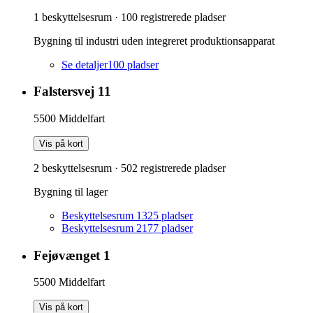
1 beskyttelsesrum
·
100
registrerede pladser
Bygning til industri uden integreret produktionsapparat
Se detaljer
100
pladser
Falstersvej 11
5500
Middelfart
Vis på kort
2 beskyttelsesrum
·
502
registrerede pladser
Bygning til lager
Beskyttelsesrum 1
325
pladser
Beskyttelsesrum 2
177
pladser
Fejøvænget 1
5500
Middelfart
Vis på kort